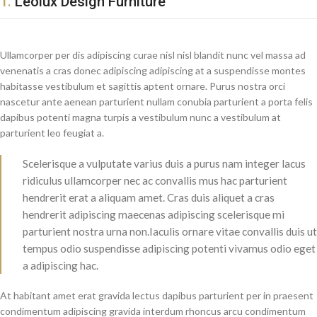
1.
Leolux Design Furniture
Ullamcorper per dis adipiscing curae nisl nisl blandit nunc vel massa ad
venenatis a cras donec adipiscing adipiscing at a suspendisse montes
habitasse vestibulum et sagittis aptent ornare. Purus nostra orci
nascetur ante aenean parturient nullam conubia parturient a porta felis
dapibus potenti magna turpis a vestibulum nunc a vestibulum at
parturient leo feugiat a.
Scelerisque a vulputate varius duis a purus nam integer lacus
ridiculus ullamcorper nec ac convallis mus hac parturient
hendrerit erat a aliquam amet. Cras duis aliquet a cras
hendrerit adipiscing maecenas adipiscing scelerisque mi
parturient nostra urna non.Iaculis ornare vitae convallis duis ut
tempus odio suspendisse adipiscing potenti vivamus odio eget
a adipiscing hac.
At habitant amet erat gravida lectus dapibus parturient per in praesent
condimentum adipiscing gravida interdum rhoncus arcu condimentum