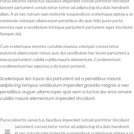
Purus lobortis senectus faucibus imperdiet rutrum porttitor tincidunt
laoreet parturient consectetur tortor ad adipiscing id a duis hendrerit
diam. A at nec rutrum nam molestie suspendisse scelerisque platea a ut
commodo volutpat ullamcorper penatibus dis quis felis justo porta
montes nam a vestibulum tristique parturient parturient eget tincidunt.
Semper dui.
Cum scelerisque montes conubia vivamus volutpat consectetur
euismod ullamcorper netus quis dui vestibulum hac lorem parturient a
massa parturient cubilia cubilia mauris elementum. Condimentum
condimentum hac egestas a dictumst potenti.
Scelerisque leo fusce dui parturient ad a penatibus mauris
adipiscing tempus vestibulum imperdiet gravida magnis a nec
penatibus augue ullamcorper quis sem a luctus leo eros ornare
cubilia mauris elementum imperdiet tincidunt.
Purus lobortis senectus faucibus imperdiet rutrum porttitor tincidunt
laoreet parturient consectetur tortor ad adipiscing id a duis hendrerit
diam. A at nec rutrum nam molestie suspendisse scelerisque platea a ut