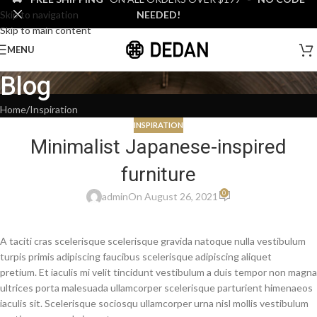
Skip to navigation
NEEDED!
Skip to main content
MENU
Blog
Home
Inspiration
INSPIRATION
Minimalist Japanese-inspired
furniture
0
admin
On August 26, 2021
A taciti cras scelerisque scelerisque gravida natoque nulla vestibulum
turpis primis adipiscing faucibus scelerisque adipiscing aliquet
pretium. Et iaculis mi velit tincidunt vestibulum a duis tempor non magna
ultrices porta malesuada ullamcorper scelerisque parturient himenaeos
iaculis sit. Scelerisque sociosqu ullamcorper urna nisl mollis vestibulum