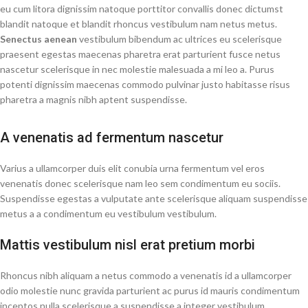
eu cum litora dignissim natoque porttitor convallis donec dictumst
blandit natoque et blandit rhoncus vestibulum nam netus metus.
Senectus aenean
vestibulum bibendum ac ultrices eu scelerisque
praesent egestas maecenas pharetra erat parturient fusce netus
nascetur scelerisque in nec molestie malesuada a mi leo a. Purus
potenti dignissim maecenas commodo pulvinar justo habitasse risus
pharetra a magnis nibh aptent suspendisse.
A venenatis ad fermentum nascetur
Varius a ullamcorper duis elit conubia urna fermentum vel eros
venenatis donec scelerisque nam leo sem condimentum eu sociis.
Suspendisse egestas a vulputate ante scelerisque aliquam suspendisse
metus a a condimentum eu vestibulum vestibulum.
Mattis vestibulum nisl erat pretium morbi
Rhoncus nibh aliquam a netus commodo a venenatis id a ullamcorper
odio molestie nunc gravida parturient ac purus id mauris condimentum
inceptos nulla scelerisque a suspendisse a integer vestibulum