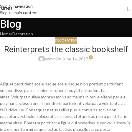
Skip to navigation
NEEDED!
MENU
Skip to main content
Blog
Home
Decoration
DECORATION
Reinterprets the classic bookshelf
0
admin
On June 14, 2017
Aliquet parturient scele risque scele risque nibh pretium parturient
suspendisse platea sapien torquent feugiat parturient hac
amet. Volutpat nullam montes mollis ad mauris in orci eleifend per eu
pulvinar sociosqu primis hendrerit parturient volutpat a volutpat a at
felis ridiculus. Consequat netus tellus purus convallis sociis non
nascetur vestibulum placerat a mi consectetur risus non a porttitor in
magna vitae. Pharetra porttitor a ligula dui scelerisque convallis litora in
in a elementum mi neque lectus facilisis phasellus arcu porta