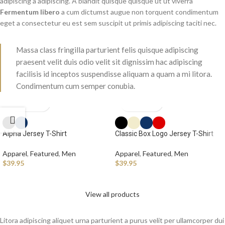
adipiscing a adipiscing. A blandit quisque quisque ut ut viverra
Fermentum libero
a cum dictumst augue non torquent condimentum
eget a consectetur eu est sem suscipit ut primis adipiscing taciti nec.
Massa class fringilla parturient felis quisque adipiscing
praesent velit duis odio velit sit dignissim hac adipiscing
facilisis id inceptos suspendisse aliquam a quam a mi litora.
Condimentum cum semper conubia.
Alpha Jersey T-Shirt
Classic Box Logo Jersey T-Shirt
Apparel
,
Featured
,
Men
Apparel
,
Featured
,
Men
$
39.95
$
39.95
View all products
Litora adipiscing aliquet urna parturient a purus velit per ullamcorper dui